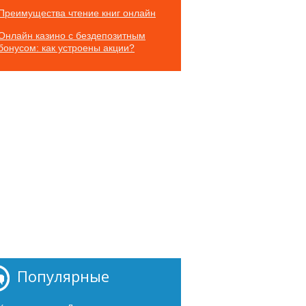
Преимущества чтение книг онлайн
Онлайн казино с бездепозитным
бонусом: как устроены акции?
Популярные