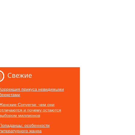
Свежие
Коррекция прикуса невидимыми
брекетами
Женские Converse: чем они
отличаются и почему остаются
выбором миллионов
Попаданцы: особенности
литературного жанра