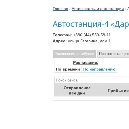
Главная
/
Автовокзалы и автостанции
/
Автостанция-4 «Да
Телефон:
+380 (44) 559-58-11
Адрес:
улица Гагарина, дом 1
Расписание автобусов
Про автостанци
Расписание:
По времени
По направлению
Отправ
ление
Приб
ытие
все дни