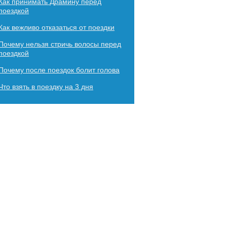
Как принимать Драмину перед
поездкой
Как вежливо отказаться от поездки
Почему нельзя стричь волосы перед
поездкой
Почему после поездок болит голова
Что взять в поездку на 3 дня