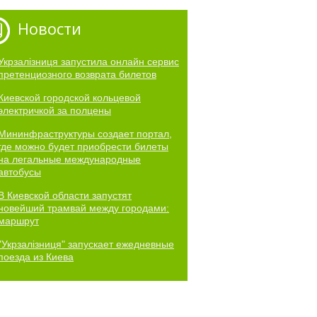
Новости
Укрзалізниця запустила онлайн сервис
претенциозного возврата билетов
Киевской городской кольцевой
электричкой за полцены
Мининфраструктуры создает портал,
где можно будет приобрести билеты
на легальные международные
автобусы
В Киевской области запустят
новейший трамвай между городами:
маршрут
"Укрзалізниця" запускает ежедневные
поезда из Киева