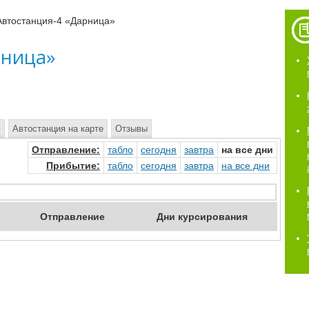
Автостанция-4 «Дарница»
рница»
ю
Автостанция на карте
Отзывы
Отправ
ление
:
табло
сегод
ня
завтр
а
на
все дни
Прибыт
ие
:
табло
сегод
ня
завтр
а
на
все дни
Отпр
авление
Дни
курсирования