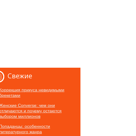
Свежие
Коррекция прикуса невидимыми
брекетами
Женские Converse: чем они
отличаются и почему остаются
выбором миллионов
Попаданцы: особенности
литературного жанра