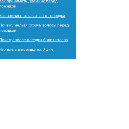
Как принимать Драмину перед
поездкой
Как вежливо отказаться от поездки
Почему нельзя стричь волосы перед
поездкой
Почему после поездок болит голова
Что взять в поездку на 3 дня