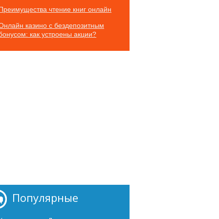
Преимущества чтение книг онлайн
Онлайн казино с бездепозитным
бонусом: как устроены акции?
Популярные