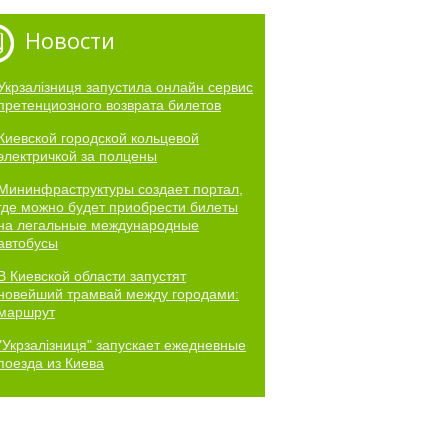
Новости
Укрзалізниця запустила онлайн сервис
претенциозного возврата билетов
Киевской городской кольцевой
электричкой за полцены
Мининфраструктуры создает портал,
где можно будет приобрести билеты
на легальные международные
автобусы
В Киевской области запустят
новейший трамвай между городами:
маршрут
"Укрзалізниця" запускает ежедневные
поезда из Киева