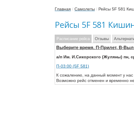
Главная
/
Самолеты
/
Рейсы 5F 581 Ки
Рейсы 5F 581 Киши
Расписание рейса
Отзывы
Альтернат
Выберите время. П-Прилет, В-Выл
а/п Им. И.Сикорского (Жуляны) пн, ср,
П-03:00 (5F 581)
К сожалению, на данный момент у нас
Возможно рейс отменен и временно не