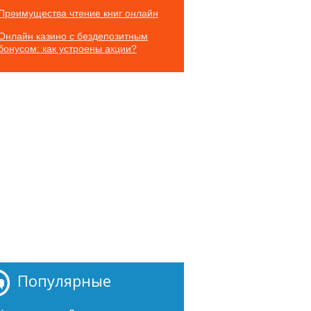
Преимущества чтение книг онлайн
Онлайн казино с бездепозитным
бонусом: как устроены акции?
Популярные