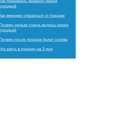
Как принимать Драмину перед
поездкой
Как вежливо отказаться от поездки
Почему нельзя стричь волосы перед
поездкой
Почему после поездок болит голова
Что взять в поездку на 3 дня