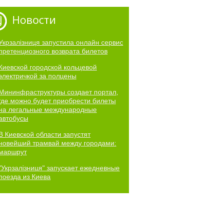
Новости
Укрзалізниця запустила онлайн сервис
претенциозного возврата билетов
Киевской городской кольцевой
электричкой за полцены
Мининфраструктуры создает портал,
где можно будет приобрести билеты
на легальные международные
автобусы
В Киевской области запустят
новейший трамвай между городами:
маршрут
"Укрзалізниця" запускает ежедневные
поезда из Киева