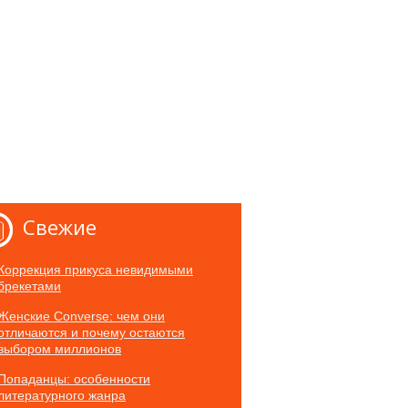
Свежие
Коррекция прикуса невидимыми
брекетами
Женские Converse: чем они
отличаются и почему остаются
выбором миллионов
Попаданцы: особенности
литературного жанра