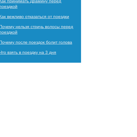
Как принимать Драмину перед
поездкой
Как вежливо отказаться от поездки
Почему нельзя стричь волосы перед
поездкой
Почему после поездок болит голова
Что взять в поездку на 3 дня