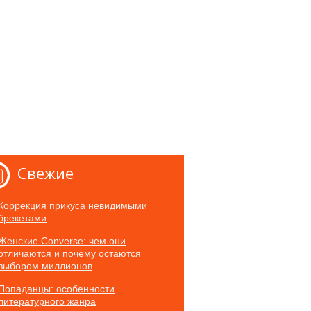
Свежие
Коррекция прикуса невидимыми
брекетами
Женские Converse: чем они
отличаются и почему остаются
выбором миллионов
Попаданцы: особенности
литературного жанра