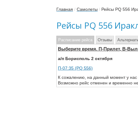
Главная
/
Самолеты
/
Рейсы PQ 556 Ир
Рейсы PQ 556 Ирак
Расписание рейса
Отзывы
Альтернат
Выберите время. П-Прилет, В-Выл
а/п Борисполь 2 октября
П-07:35 (PQ 556)
К сожалению, на данный момент у нас
Возможно рейс отменен и временно не