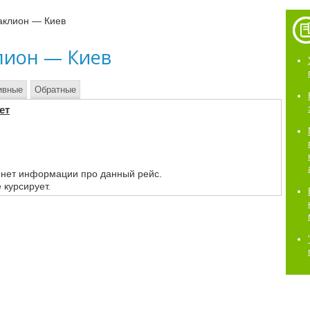
аклион — Киев
лион — Киев
ивные
Обратные
ет
 нет информации про данный рейс.
 курсирует.