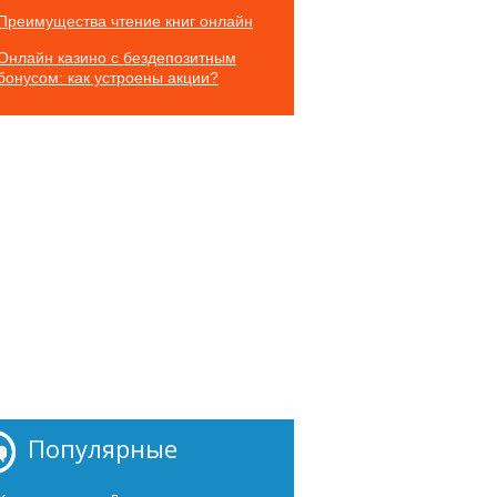
Преимущества чтение книг онлайн
Онлайн казино с бездепозитным
бонусом: как устроены акции?
Популярные