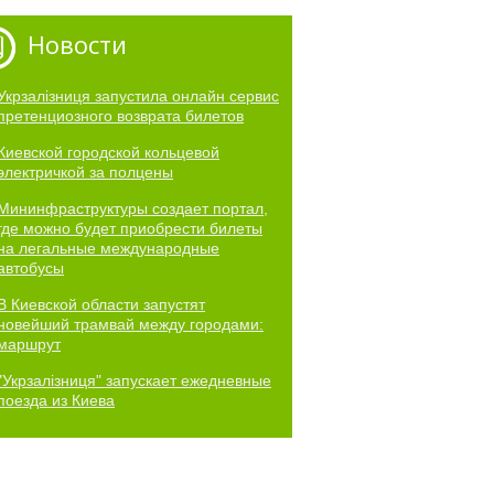
Новости
Укрзалізниця запустила онлайн сервис
претенциозного возврата билетов
Киевской городской кольцевой
электричкой за полцены
Мининфраструктуры создает портал,
где можно будет приобрести билеты
на легальные международные
автобусы
В Киевской области запустят
новейший трамвай между городами:
маршрут
"Укрзалізниця" запускает ежедневные
поезда из Киева