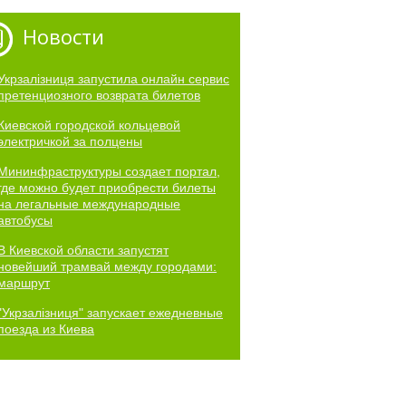
Новости
Укрзалізниця запустила онлайн сервис
претенциозного возврата билетов
Киевской городской кольцевой
электричкой за полцены
Мининфраструктуры создает портал,
где можно будет приобрести билеты
на легальные международные
автобусы
В Киевской области запустят
новейший трамвай между городами:
маршрут
"Укрзалізниця" запускает ежедневные
поезда из Киева