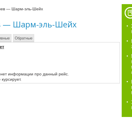
иев — Шарм-эль-Шейх
в — Шарм-эль-Шейх
ивные
Обратные
ет
 нет информации про данный рейс.
 курсирует.