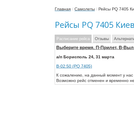
Главная
/
Самолеты
/
Рейсы PQ 7405 К
Рейсы PQ 7405 Кие
Расписание рейса
Отзывы
Альтернат
Выберите время. П-Прилет, В-Выл
а/п Борисполь 24, 31 марта
В-02:50 (PQ 7405)
К сожалению, на данный момент у нас
Возможно рейс отменен и временно не