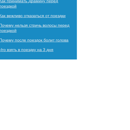
Как принимать Драмину перед
поездкой
Как вежливо отказаться от поездки
Почему нельзя стричь волосы перед
поездкой
Почему после поездок болит голова
Что взять в поездку на 3 дня