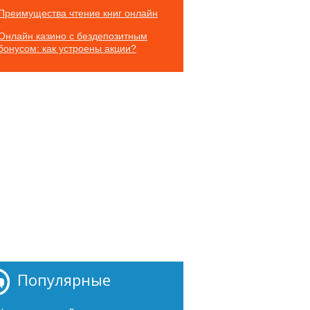
Преимущества чтение книг онлайн
Онлайн казино с бездепозитным
бонусом: как устроены акции?
Популярные