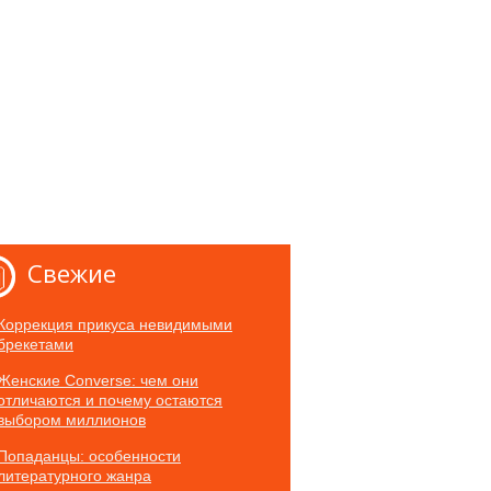
Свежие
Коррекция прикуса невидимыми
брекетами
Женские Converse: чем они
отличаются и почему остаются
выбором миллионов
Попаданцы: особенности
литературного жанра