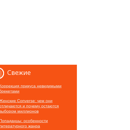
Свежие
Коррекция прикуса невидимыми
брекетами
Женские Converse: чем они
отличаются и почему остаются
выбором миллионов
Попаданцы: особенности
литературного жанра