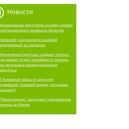
Новости
Укрзалізниця запустила онлайн сервис
претенциозного возврата билетов
Киевской городской кольцевой
электричкой за полцены
Мининфраструктуры создает портал,
где можно будет приобрести билеты
на легальные международные
автобусы
В Киевской области запустят
новейший трамвай между городами:
маршрут
"Укрзалізниця" запускает ежедневные
поезда из Киева