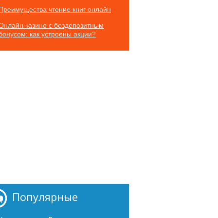
Преимущества чтение книг онлайн
Онлайн казино с бездепозитным
бонусом: как устроены акции?
Популярные