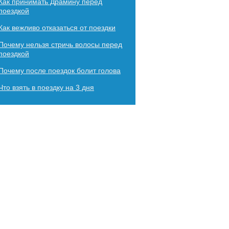
Как принимать Драмину перед
поездкой
Как вежливо отказаться от поездки
Почему нельзя стричь волосы перед
поездкой
Почему после поездок болит голова
Что взять в поездку на 3 дня