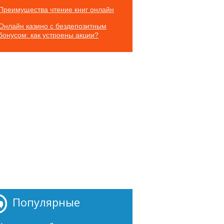
Преимущества чтение книг онлайн
Онлайн казино с бездепозитным
бонусом: как устроены акции?
Популярные