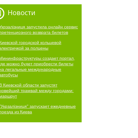
Новости
Укрзалізниця запустила онлайн сервис
претенциозного возврата билетов
Киевской городской кольцевой
электричкой за полцены
Мининфраструктуры создает портал,
где можно будет приобрести билеты
на легальные международные
автобусы
В Киевской области запустят
новейший трамвай между городами:
маршрут
"Укрзалізниця" запускает ежедневные
поезда из Киева