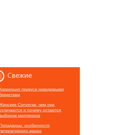
Свежие
Коррекция прикуса невидимыми
брекетами
Женские Converse: чем они
отличаются и почему остаются
выбором миллионов
Попаданцы: особенности
литературного жанра