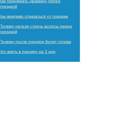
Как принимать Драмину перед
поездкой
Как вежливо отказаться от поездки
Почему нельзя стричь волосы перед
поездкой
Почему после поездок болит голова
Что взять в поездку на 3 дня