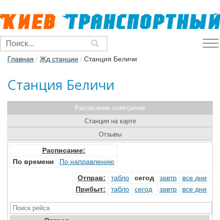
Главная
/
Жд станции
/
Станция Беличи
Станция Беличи
Расписание электричек
Станция на карте
Отзывы
Расписание:
По времени
По направлению
Отправ
:
табло
сегод
завтр
все дни
Прибыт
:
табло
сегод
завтр
все дни