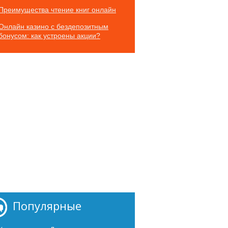
Преимущества чтение книг онлайн
Онлайн казино с бездепозитным
бонусом: как устроены акции?
Популярные