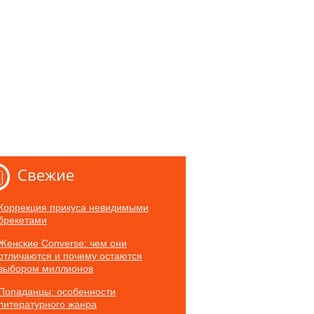
Свежие
Коррекция прикуса невидимыми
брекетами
Женские Converse: чем они
отличаются и почему остаются
выбором миллионов
Попаданцы: особенности
литературного жанра