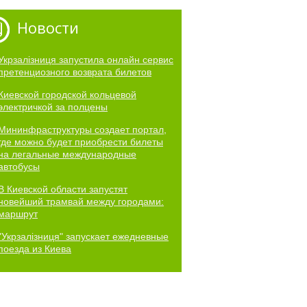
Новости
Укрзалізниця запустила онлайн сервис
претенциозного возврата билетов
Киевской городской кольцевой
электричкой за полцены
Мининфраструктуры создает портал,
где можно будет приобрести билеты
на легальные международные
автобусы
В Киевской области запустят
новейший трамвай между городами:
маршрут
"Укрзалізниця" запускает ежедневные
поезда из Киева