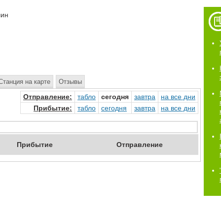
шин
Станция на карте
Отзывы
Отправ
ление
:
табло
сегод
ня
завтр
а
на
все дни
Прибыт
ие
:
табло
сегод
ня
завтр
а
на
все дни
Приб
ытие
Отпр
авление