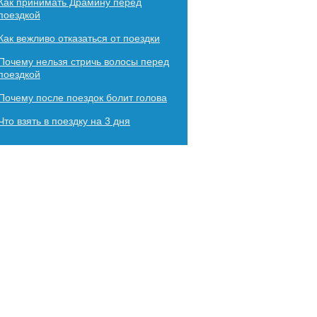
Как принимать Драмину перед
поездкой
Как вежливо отказаться от поездки
Почему нельзя стричь волосы перед
поездкой
Почему после поездок болит голова
Что взять в поездку на 3 дня