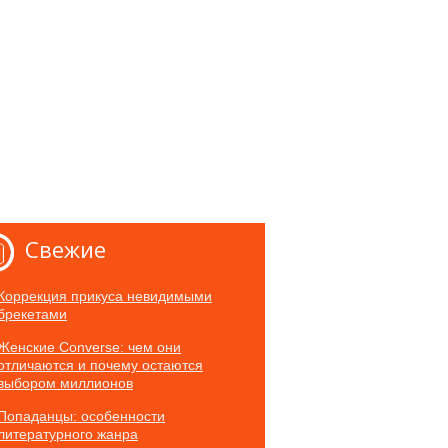
Свежие
Коррекция прикуса невидимыми
брекетами
Женские Converse: чем они
отличаются и почему остаются
выбором миллионов
Попаданцы: особенности
литературного жанра