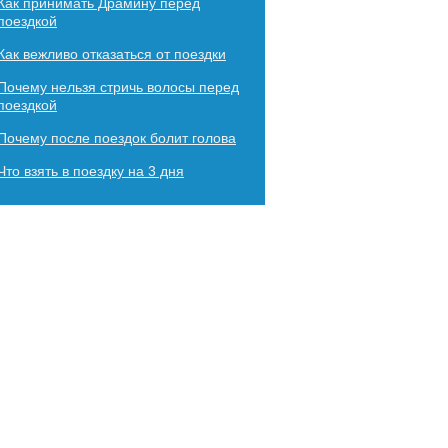
Как принимать Драмину перед
поездкой
Как вежливо отказаться от поездки
Почему нельзя стричь волосы перед
поездкой
Почему после поездок болит голова
Что взять в поездку на 3 дня