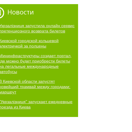
Новости
Укрзалізниця запустила онлайн сервис
претенциозного возврата билетов
Киевской городской кольцевой
электричкой за полцены
Мининфраструктуры создает портал,
где можно будет приобрести билеты
на легальные международные
автобусы
В Киевской области запустят
новейший трамвай между городами:
маршрут
"Укрзалізниця" запускает ежедневные
поезда из Киева