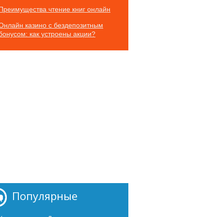
Преимущества чтение книг онлайн
Онлайн казино с бездепозитным
бонусом: как устроены акции?
Популярные