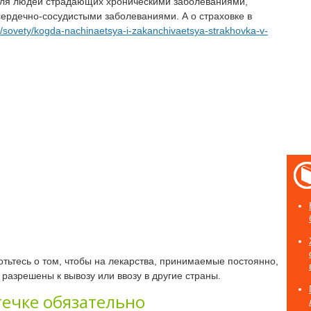
для людей страдающих хроническими заболеваниями,
ердечно-сосудистыми заболеваниями. А о страховке в
nfo/sovety/kogda-nachinaetsya-i-zakanchivaetsya-strakhovka-v-
отьтесь о том, чтобы на лекарства, принимаемые постоянно,
 разрешены к вывозу или ввозу в другие страны.
течке обязательно