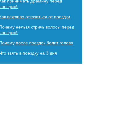
Как принимать Драмину перед
поездкой
Как вежливо отказаться от поездки
Почему нельзя стричь волосы перед
поездкой
Почему после поездок болит голова
Что взять в поездку на 3 дня