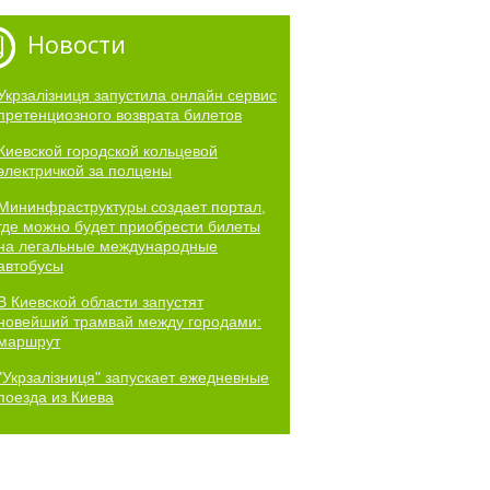
Новости
Укрзалізниця запустила онлайн сервис
претенциозного возврата билетов
Киевской городской кольцевой
электричкой за полцены
Мининфраструктуры создает портал,
где можно будет приобрести билеты
на легальные международные
автобусы
В Киевской области запустят
новейший трамвай между городами:
маршрут
"Укрзалізниця" запускает ежедневные
поезда из Киева