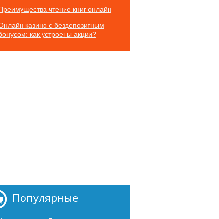
Преимущества чтение книг онлайн
Онлайн казино с бездепозитным
бонусом: как устроены акции?
Популярные