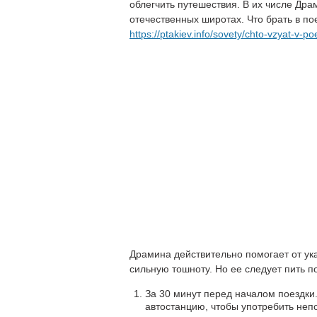
облегчить путешествия. В их числе Др
отечественных широтах. Что брать в пое
https://ptakiev.info/sovety/chto-vzyat-v-po
Драмина действительно помогает от ук
сильную тошноту. Но ее следует пить 
За 30 минут перед началом поездки.
автостанцию, чтобы употребить неп