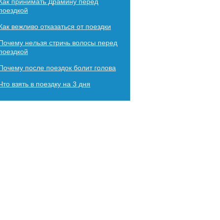
Как принимать Драмину перед
поездкой
Как вежливо отказаться от поездки
Почему нельзя стричь волосы перед
поездкой
Почему после поездок болит голова
Что взять в поездку на 3 дня