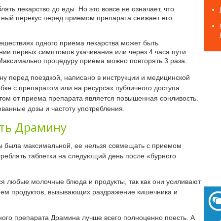
ять лекарство до еды. Но это вовсе не означает, что
отный перекус перед приемом препарата снижает его
тешествиях одного приема лекарства может быть
нии первых симптомов укачивания или через 4 часа пути
Максимально процедуру приема можно повторять 3 раза.
ну перед поездкой, написано в инструкции и медицинской
бке с препаратом или на ресурсах публичного доступа.
том от приема препарата является повышенная сонливость.
ванные дозы и частоту употребления.
ть Драмину
ы была максимальной, ее нельзя совмещать с приемом
треблять таблетки на следующий день после «бурного
ся любые молочные блюда и продукты, так как они усиливают
рием продуктов, вызывающих раздражение кишечника и
ного препарата Драмина лучше всего полноценно поесть. А