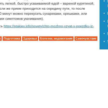
ь легкой, быстро усваиваемой едой – вареной курятиной,
сли же прием приходится на середину пути, то после
30 минут можно перекусить сухариками, орешками, или
ии симптомов укачивания).
есь
https://ptakiev.info/sovety/chto-mozhno-vzyat-v-poezdku-iz-
ы
Подготовка
Здоровье
Болезни, недомогания
Самочувствие