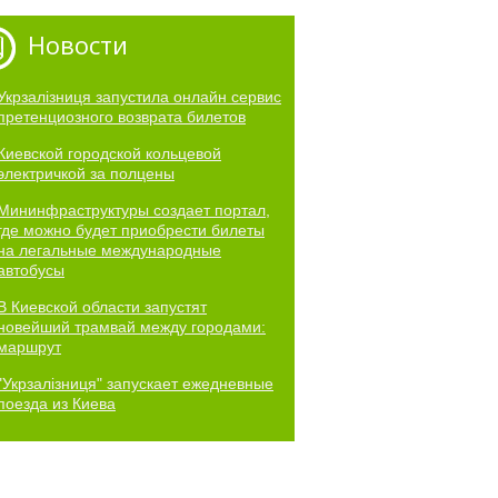
Новости
Укрзалізниця запустила онлайн сервис
претенциозного возврата билетов
Киевской городской кольцевой
электричкой за полцены
Мининфраструктуры создает портал,
где можно будет приобрести билеты
на легальные международные
автобусы
В Киевской области запустят
новейший трамвай между городами:
маршрут
"Укрзалізниця" запускает ежедневные
поезда из Киева