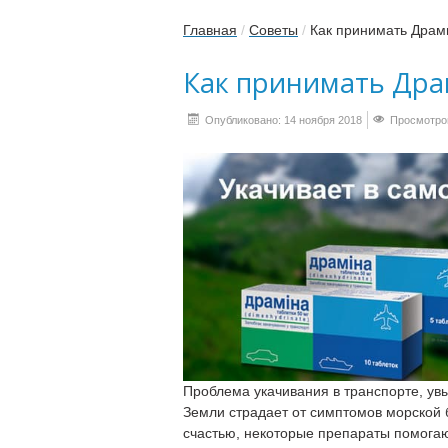
Главная
/
Советы
/
Как принимать Драм
Как принимать Дра
Опубликовано: 14 ноября 2018
Просмотров
Проблема укачивания в транспорте, ув
Земли страдает от симптомов морской б
счастью, некоторые препараты помогаю