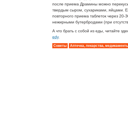
после приема Драмины можно перекусит
твердым сыром, сухариками, яйцами. Е
повторного приема таблеток через 20-
нежирными бутербродами (при отсутств
А что брать с собой из еды, читайте зд
edy
.
Советы
Аптечка, лекарства, медикамент