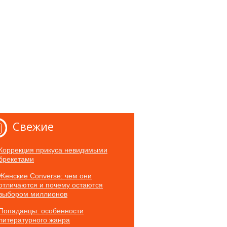
Свежие
Коррекция прикуса невидимыми
брекетами
Женские Converse: чем они
отличаются и почему остаются
выбором миллионов
Попаданцы: особенности
литературного жанра