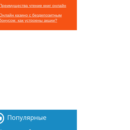
Преимущества чтение книг онлайн
Онлайн казино с бездепозитным
бонусом: как устроены акции?
Популярные