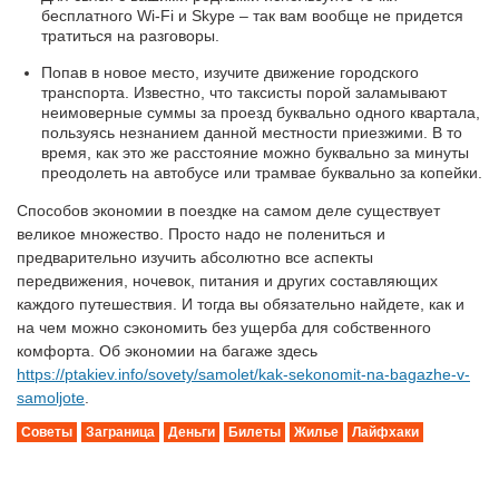
бесплатного Wi-Fi и Skype – так вам вообще не придется
тратиться на разговоры.
Попав в новое место, изучите движение городского
транспорта. Известно, что таксисты порой заламывают
неимоверные суммы за проезд буквально одного квартала,
пользуясь незнанием данной местности приезжими. В то
время, как это же расстояние можно буквально за минуты
преодолеть на автобусе или трамвае буквально за копейки.
Способов экономии в поездке на самом деле существует
великое множество. Просто надо не полениться и
предварительно изучить абсолютно все аспекты
передвижения, ночевок, питания и других составляющих
каждого путешествия. И тогда вы обязательно найдете, как и
на чем можно сэкономить без ущерба для собственного
комфорта. Об экономии на багаже здесь
https://ptakiev.info/sovety/samolet/kak-sekonomit-na-bagazhe-v-
samoljote
.
Советы
Заграница
Деньги
Билеты
Жилье
Лайфхаки