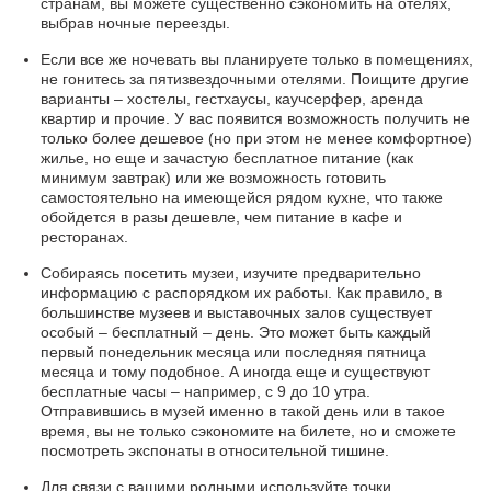
странам, вы можете существенно сэкономить на отелях,
выбрав ночные переезды.
Если все же ночевать вы планируете только в помещениях,
не гонитесь за пятизвездочными отелями. Поищите другие
варианты – хостелы, гестхаусы, каучсерфер, аренда
квартир и прочие. У вас появится возможность получить не
только более дешевое (но при этом не менее комфортное)
жилье, но еще и зачастую бесплатное питание (как
минимум завтрак) или же возможность готовить
самостоятельно на имеющейся рядом кухне, что также
обойдется в разы дешевле, чем питание в кафе и
ресторанах.
Собираясь посетить музеи, изучите предварительно
информацию с распорядком их работы. Как правило, в
большинстве музеев и выставочных залов существует
особый – бесплатный – день. Это может быть каждый
первый понедельник месяца или последняя пятница
месяца и тому подобное. А иногда еще и существуют
бесплатные часы – например, с 9 до 10 утра.
Отправившись в музей именно в такой день или в такое
время, вы не только сэкономите на билете, но и сможете
посмотреть экспонаты в относительной тишине.
Для связи с вашими родными используйте точки