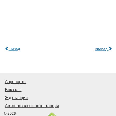
Назад
Вперёд
Аэропорты
Вокзалы
Жд станции
Автовокзалы и автостанции
© 2026