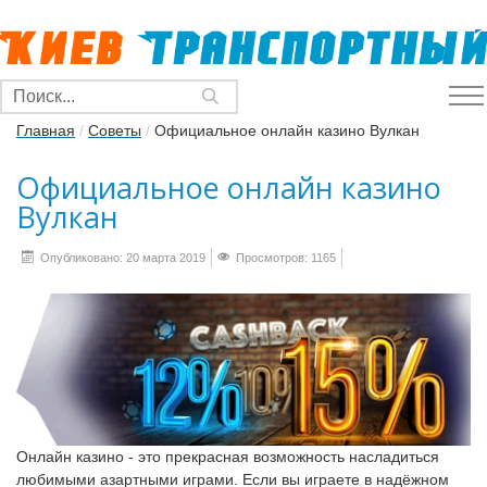
Главная
/
Советы
/
Официальное онлайн казино Вулкан
Официальное онлайн казино
Вулкан
Опубликовано: 20 марта 2019
Просмотров: 1165
Онлайн казино - это прекрасная возможность насладиться
любимыми азартными играми. Если вы играете в надёжном