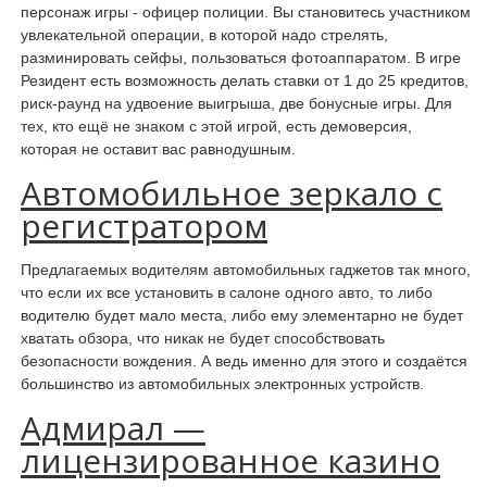
персонаж игры - офицер полиции. Вы становитесь участником
увлекательной операции, в которой надо стрелять,
разминировать сейфы, пользоваться фотоаппаратом. В игре
Резидент есть возможность делать ставки от 1 до 25 кредитов,
риск-раунд на удвоение выигрыша, две бонусные игры. Для
тех, кто ещё не знаком с этой игрой, есть демоверсия,
которая не оставит вас равнодушным.
Автомобильное зеркало с
регистратором
Предлагаемых водителям автомобильных гаджетов так много,
что если их все установить в салоне одного авто, то либо
водителю будет мало места, либо ему элементарно не будет
хватать обзора, что никак не будет способствовать
безопасности вождения. А ведь именно для этого и создаётся
большинство из автомобильных электронных устройств.
Адмирал —
лицензированное казино