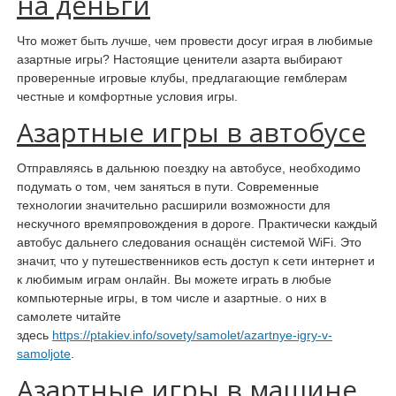
на деньги
Что может быть лучше, чем провести досуг играя в любимые
азартные игры? Настоящие ценители азарта выбирают
проверенные игровые клубы, предлагающие гемблерам
честные и комфортные условия игры.
Азартные игры в автобусе
Отправляясь в дальнюю поездку на автобусе, необходимо
подумать о том, чем заняться в пути. Современные
технологии значительно расширили возможности для
нескучного времяпровождения в дороге. Практически каждый
автобус дальнего следования оснащён системой WiFi. Это
значит, что у путешественников есть доступ к сети интернет и
к любимым играм онлайн. Вы можете играть в любые
компьютерные игры, в том числе и азартные. о них в
самолете читайте
здесь
https://ptakiev.info/sovety/samolet/azartnye-igry-v-
samoljote
.
Азартные игры в машине