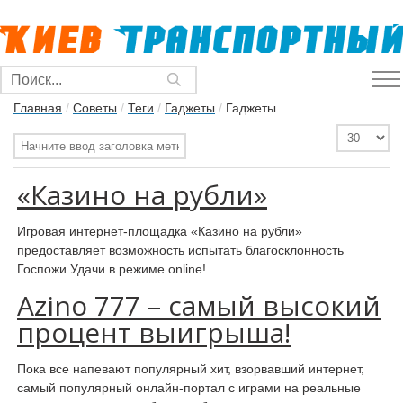
Главная
/
Советы
/
Теги
/
Гаджеты
/
Гаджеты
«Казино на рубли»
Игровая интернет-площадка «Казино на рубли»
предоставляет возможность испытать благосклонность
Госпожи Удачи в режиме online!
Azino 777 – самый высокий
процент выигрыша!
Пока все напевают популярный хит, взорвавший интернет,
самый популярный онлайн-портал с играми на реальные