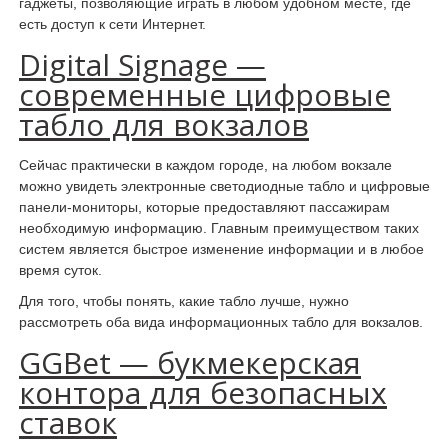
гаджеты, позволяющие играть в любом удобном месте, где
есть доступ к сети Интернет.
Digital Signage —
современные цифровые
табло для вокзалов
Сейчас практически в каждом городе, на любом вокзале
можно увидеть электронные светодиодные табло и цифровые
панели-мониторы, которые предоставляют пассажирам
необходимую информацию. Главным преимуществом таких
систем является быстрое изменение информации и в любое
время суток.
Для того, чтобы понять, какие табло лучше, нужно
рассмотреть оба вида информационных табло для вокзалов.
GGBet — букмекерская
контора для безопасных
ставок