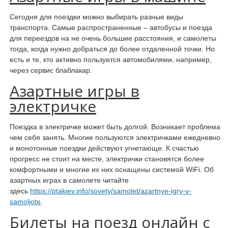
Сегодня для поездки можно выбирать разные виды
транспорта. Самые распространенные – автобусы и поезда
для переездов на не очень большие расстояния, и самолеты
тогда, когда нужно добраться до более отдаленной точки. Но
есть и те, кто активно пользуется автомобилями, например,
через сервис блаблакар.
Азартные игры в
электричке
Поездка в электричке может быть долгой. Возникает проблема
чем себя занять. Многие пользуются электричками ежедневно
и монотонные поездки действуют угнетающе. К счастью
прогресс не стоит на месте, электрички становятся более
комфортными и многие их них оснащены системой WiFi. Об
азартных играх в самолете читайте
здесь
https://ptakiev.info/sovety/samolet/azartnye-igry-v-
samoljote
.
Билеты на поезд онлайн с