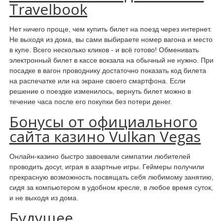
Travelbook
Нет ничего проще, чем купить билет на поезд через интернет.
Не выходя из дома, вы сами выбираете номер вагона и место
в купе. Всего несколько кликов - и всё готово! Обменивать
электронный билет в кассе вокзала на обычный не нужно. При
посадке в вагон проводнику достаточно показать код билета
на распечатке или на экране своего смартфона. Если
решение о поездке изменилось, вернуть билет можно в
течение часа после его покупки без потери денег.
Бонусы от официального
сайта казино Vulkan Vegas
Онлайн-казино быстро завоевали симпатии любителей
проводить досуг, играя в азартные игры. Геймеры получили
прекрасную возможность посвящать себя любимому занятию,
сидя за компьютером в удобном кресле, в любое время суток,
и не выходя из дома.
Будущее