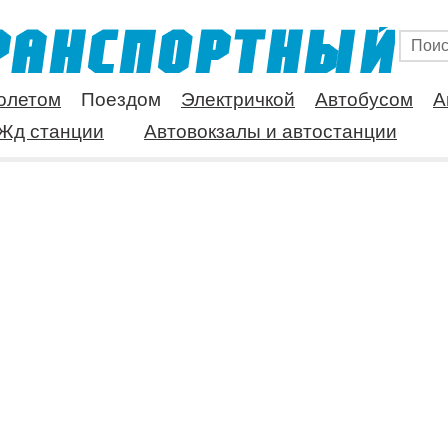
олетом
Поездом
Электричкой
Автобусом
А
Жд станции
Автовокзалы и автостанции