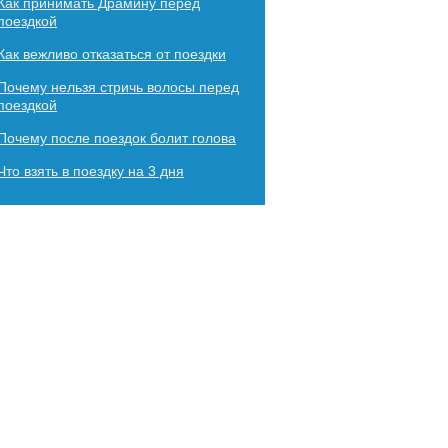
Как принимать Драмину перед
поездкой
Как вежливо отказаться от поездки
Почему нельзя стричь волосы перед
поездкой
Почему после поездок болит голова
Что взять в поездку на 3 дня