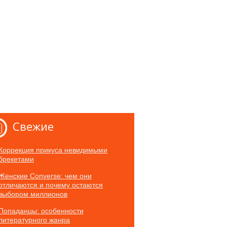
Свежие
Коррекция прикуса невидимыми
брекетами
Женские Converse: чем они
отличаются и почему остаются
выбором миллионов
Попаданцы: особенности
литературного жанра