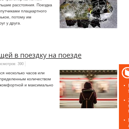
льшие расстояния. Поездка
опутчиками плацкартного
нькое, потому им
руг у друга.
щей в поездку на поезде
осмотров: 390
ся несколько часов или
 определенным количеством
у комфортной и максимально