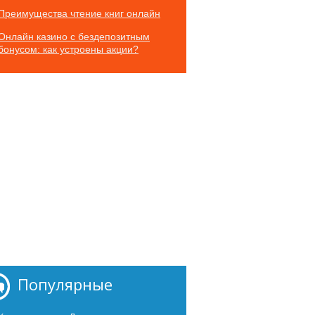
Преимущества чтение книг онлайн
Онлайн казино с бездепозитным
бонусом: как устроены акции?
Популярные