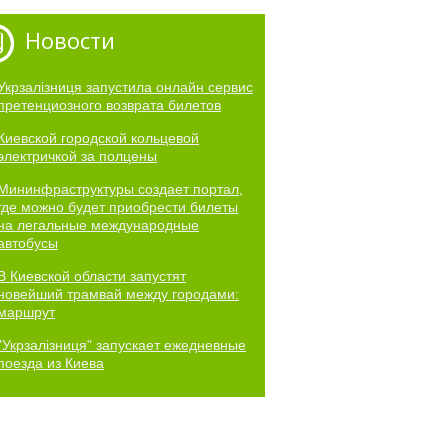
Новости
Укрзалізниця запустила онлайн сервис
претенциозного возврата билетов
Киевской городской кольцевой
электричкой за полцены
Мининфраструктуры создает портал,
где можно будет приобрести билеты
на легальные международные
автобусы
В Киевской области запустят
новейший трамвай между городами:
маршрут
"Укрзалізниця" запускает ежедневные
поезда из Киева