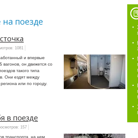
 на поезде
асточка
мотров: 1081
работанный и впервые
5 вагонов, он движется со
поездов такого типа
в. Они ездят между
региона или по городу.
бя в поезде
осмотров: 157
ов транспорта, на нем