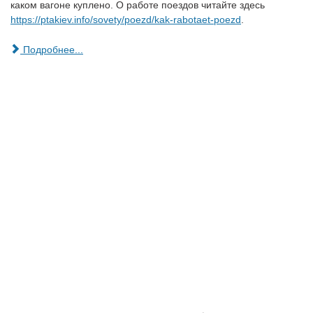
каком вагоне куплено. О работе поездов читайте здесь
https://ptakiev.info/sovety/poezd/kak-rabotaet-poezd
.
Подробнее...