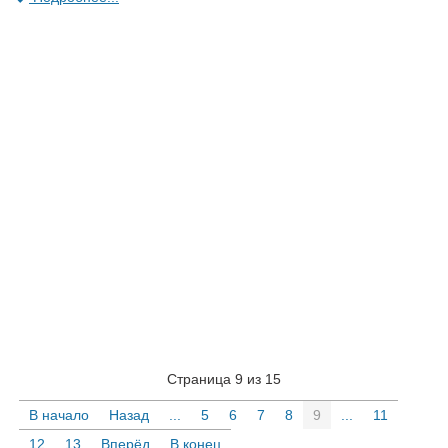
Страница 9 из 15
В начало
Назад
...
5
6
7
8
9
...
11
12
13
Вперёд
В конец