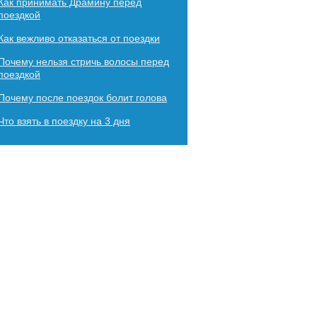
Как принимать Драмину перед
поездкой
Как вежливо отказаться от поездки
Почему нельзя стричь волосы перед
поездкой
Почему после поездок болит голова
Что взять в поездку на 3 дня