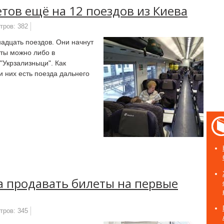
тов ещё на 12 поездов из Киева
тров: 382
адцать поездов. Они начнут
еты можно либо в
"Укрзализныци". Как
 них есть поезда дальнего
а продавать билеты на первые
тров: 345