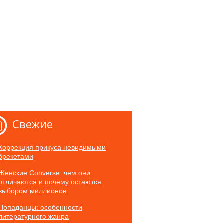
Свежие
Коррекция прикуса невидимыми
брекетами
Женские Converse: чем они
отличаются и почему остаются
выбором миллионов
Попаданцы: особенности
литературного жанра