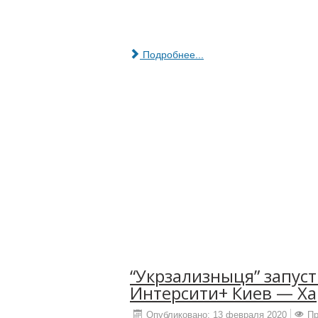
Подробнее...
“Укрзализныця” запус
Интерсити+ Киев — Ха
Опубликовано: 13 февраля 2020
Пр