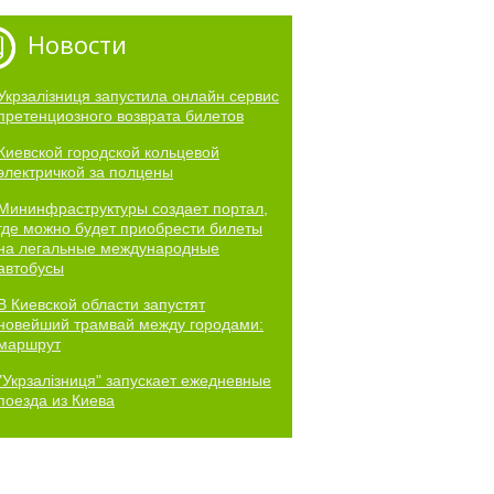
Новости
Укрзалізниця запустила онлайн сервис
претенциозного возврата билетов
Киевской городской кольцевой
электричкой за полцены
Мининфраструктуры создает портал,
где можно будет приобрести билеты
на легальные международные
автобусы
В Киевской области запустят
новейший трамвай между городами:
маршрут
"Укрзалізниця" запускает ежедневные
поезда из Киева