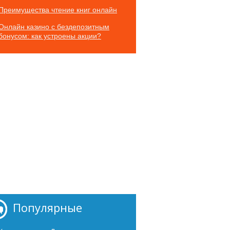
Преимущества чтение книг онлайн
Онлайн казино с бездепозитным
бонусом: как устроены акции?
Популярные