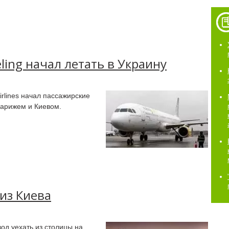
ling начал летать в Украину
irlines начал пассажирские
арижем и Киевом.
из Киева
од уехать из столицы на