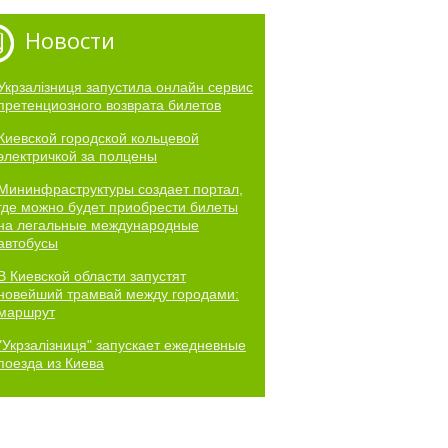
Новости
Укрзалізниця запустила онлайн сервис
претенциозного возврата билетов
Киевской городской кольцевой
электричкой за полцены
Мининфраструктуры создает портал,
где можно будет приобрести билеты
на легальные международные
автобусы
В Киевской области запустят
новейший трамвай между городами:
маршрут
"Укрзалізниця" запускает ежедневные
поезда из Киева