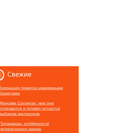
Свежие
Коррекция прикуса невидимыми
брекетами
Женские Converse: чем они
отличаются и почему остаются
выбором миллионов
Попаданцы: особенности
литературного жанра