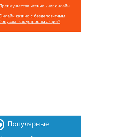
Преимущества чтение книг онлайн
Онлайн казино с бездепозитным
бонусом: как устроены акции?
Популярные