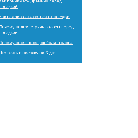
Как принимать Драмину перед
поездкой
Как вежливо отказаться от поездки
Почему нельзя стричь волосы перед
поездкой
Почему после поездок болит голова
Что взять в поездку на 3 дня