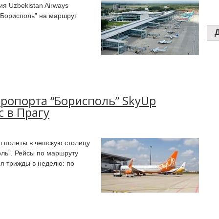
я Uzbekistan Airways
“Борисполь” на маршрут
ропорта “Борисполь” SkyUp
 в Прагу
ил полеты в чешскую столицу
ль”. Рейсы по маршруту
я трижды в неделю: по