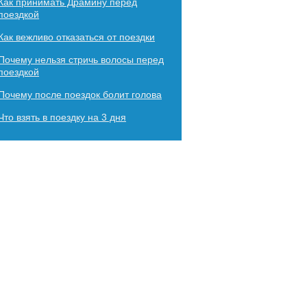
Как принимать Драмину перед
поездкой
Как вежливо отказаться от поездки
Почему нельзя стричь волосы перед
поездкой
Почему после поездок болит голова
Что взять в поездку на 3 дня