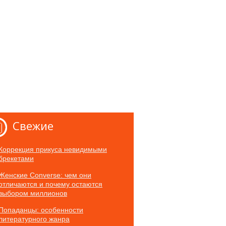
Свежие
Коррекция прикуса невидимыми
брекетами
Женские Converse: чем они
отличаются и почему остаются
выбором миллионов
Попаданцы: особенности
литературного жанра