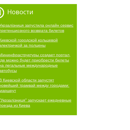
Новости
Укрзалізниця запустила онлайн сервис
претенциозного возврата билетов
Киевской городской кольцевой
электричкой за полцены
Мининфраструктуры создает портал,
где можно будет приобрести билеты
на легальные международные
автобусы
В Киевской области запустят
новейший трамвай между городами:
маршрут
"Укрзалізниця" запускает ежедневные
поезда из Киева