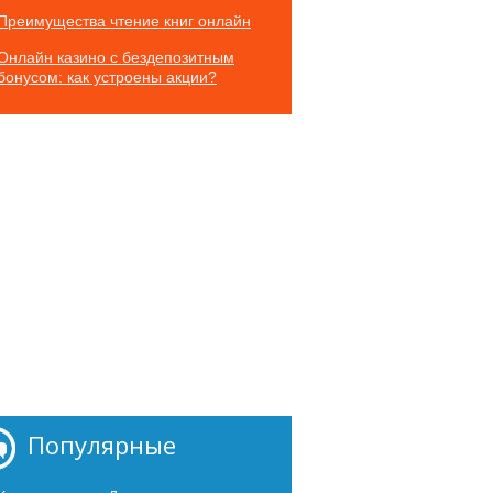
Преимущества чтение книг онлайн
Онлайн казино с бездепозитным
бонусом: как устроены акции?
Популярные