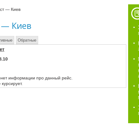
ст — Киев
 — Киев
тивные
Обратные
ет
8.10
 нет информации про данный рейс.
 курсирует.