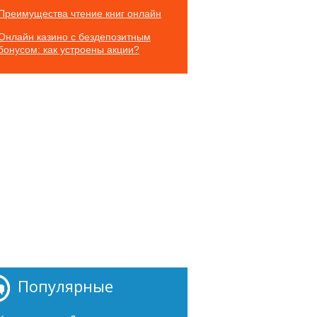
Преимущества чтение книг онлайн
Онлайн казино с бездепозитным
бонусом: как устроены акции?
Популярные