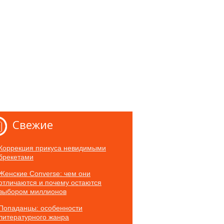
Свежие
Коррекция прикуса невидимыми
брекетами
Женские Converse: чем они
отличаются и почему остаются
выбором миллионов
Попаданцы: особенности
литературного жанра