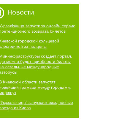
Новости
Укрзалізниця запустила онлайн сервис
претенциозного возврата билетов
Киевской городской кольцевой
электричкой за полцены
Мининфраструктуры создает портал,
где можно будет приобрести билеты
на легальные международные
автобусы
В Киевской области запустят
новейший трамвай между городами:
маршрут
"Укрзалізниця" запускает ежедневные
поезда из Киева