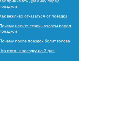
Как принимать Драмину перед
поездкой
Как вежливо отказаться от поездки
Почему нельзя стричь волосы перед
поездкой
Почему после поездок болит голова
Что взять в поездку на 3 дня