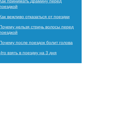
Как принимать Драмину перед
поездкой
Как вежливо отказаться от поездки
Почему нельзя стричь волосы перед
поездкой
Почему после поездок болит голова
Что взять в поездку на 3 дня