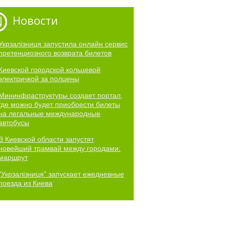
Новости
Укрзалізниця запустила онлайн сервис
претенциозного возврата билетов
Киевской городской кольцевой
электричкой за полцены
Мининфраструктуры создает портал,
где можно будет приобрести билеты
на легальные международные
автобусы
В Киевской области запустят
новейший трамвай между городами:
маршрут
"Укрзалізниця" запускает ежедневные
поезда из Киева