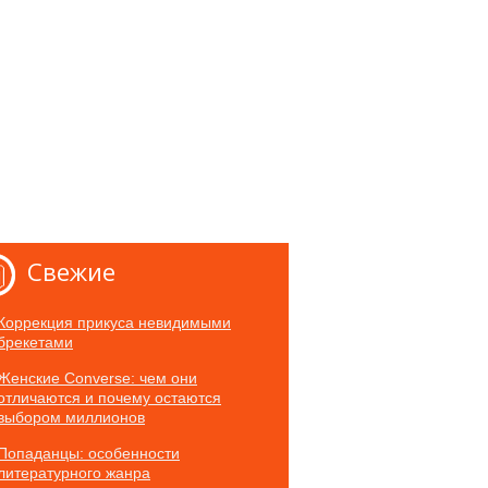
Свежие
Коррекция прикуса невидимыми
брекетами
Женские Converse: чем они
отличаются и почему остаются
выбором миллионов
Попаданцы: особенности
литературного жанра