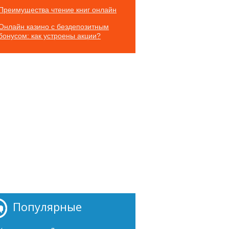
Преимущества чтение книг онлайн
Онлайн казино с бездепозитным
бонусом: как устроены акции?
Популярные