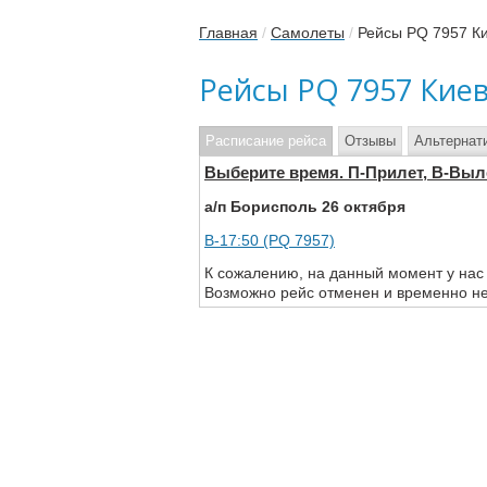
Главная
/
Самолеты
/
Рейсы PQ 7957 К
Рейсы PQ 7957 Кие
Расписание рейса
Отзывы
Альтернат
Выберите время. П-Прилет, В-Выл
а/п Борисполь 26 октября
В-17:50 (PQ 7957)
К сожалению, на данный момент у нас
Возможно рейс отменен и временно не