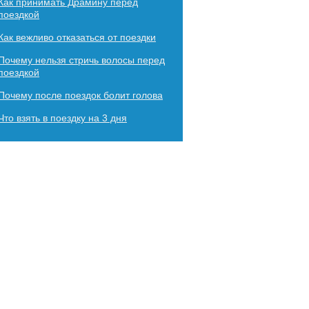
Как принимать Драмину перед
поездкой
Как вежливо отказаться от поездки
Почему нельзя стричь волосы перед
поездкой
Почему после поездок болит голова
Что взять в поездку на 3 дня