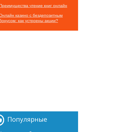
Преимущества чтение книг онлайн
Онлайн казино с бездепозитным
бонусом: как устроены акции?
Популярные