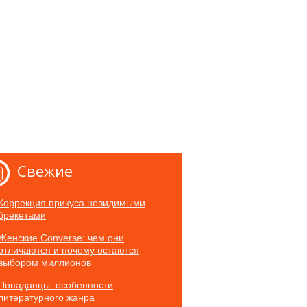
Свежие
Коррекция прикуса невидимыми
брекетами
Женские Converse: чем они
отличаются и почему остаются
выбором миллионов
Попаданцы: особенности
литературного жанра