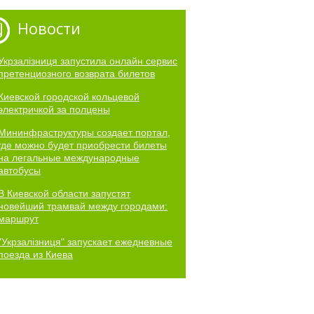
Новости
Укрзалізниця запустила онлайн сервис
претенциозного возврата билетов
Киевской городской кольцевой
электричкой за полцены
Мининфраструктуры создает портал,
где можно будет приобрести билеты
на легальные международные
автобусы
В Киевской области запустят
новейший трамвай между городами:
маршрут
"Укрзалізниця" запускает ежедневные
поезда из Киева