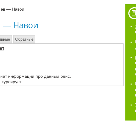
иев — Навои
в — Навои
ивные
Обратные
ет
 нет информации про данный рейс.
 курсирует.