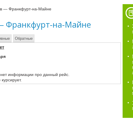
ев — Франкфурт-на-Майне
 — Франкфурт-на-Майне
ивные
Обратные
ет
аря
 нет информации про данный рейс.
 курсирует.