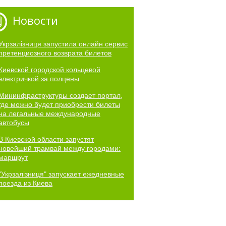
Новости
Укрзалізниця запустила онлайн сервис
претенциозного возврата билетов
Киевской городской кольцевой
электричкой за полцены
Мининфраструктуры создает портал,
где можно будет приобрести билеты
на легальные международные
автобусы
В Киевской области запустят
новейший трамвай между городами:
маршрут
"Укрзалізниця" запускает ежедневные
поезда из Киева