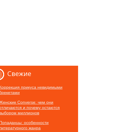
Свежие
Коррекция прикуса невидимыми
брекетами
Женские Converse: чем они
отличаются и почему остаются
выбором миллионов
Попаданцы: особенности
литературного жанра