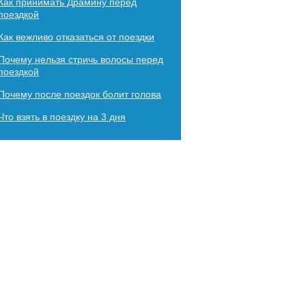
Как принимать Драмину перед
поездкой
Как вежливо отказаться от поездки
Почему нельзя стричь волосы перед
поездкой
Почему после поездок болит голова
Что взять в поездку на 3 дня