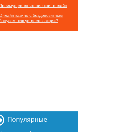
Преимущества чтение книг онлайн
Онлайн казино с бездепозитным
бонусом: как устроены акции?
Популярные