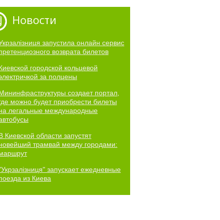
Новости
Укрзалізниця запустила онлайн сервис
претенциозного возврата билетов
Киевской городской кольцевой
электричкой за полцены
Мининфраструктуры создает портал,
где можно будет приобрести билеты
на легальные международные
автобусы
В Киевской области запустят
новейший трамвай между городами:
маршрут
"Укрзалізниця" запускает ежедневные
поезда из Киева