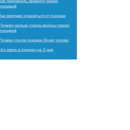
Как принимать Драмину перед
поездкой
Как вежливо отказаться от поездки
Почему нельзя стричь волосы перед
поездкой
Почему после поездок болит голова
Что взять в поездку на 3 дня