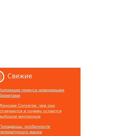
Свежие
Коррекция прикуса невидимыми
брекетами
Женские Converse: чем они
отличаются и почему остаются
выбором миллионов
Попаданцы: особенности
литературного жанра