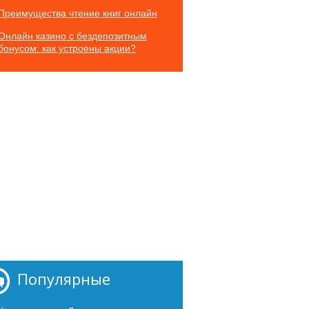
Преимущества чтение книг онлайн
Онлайн казино с бездепозитным
бонусом: как устроены акции?
Популярные