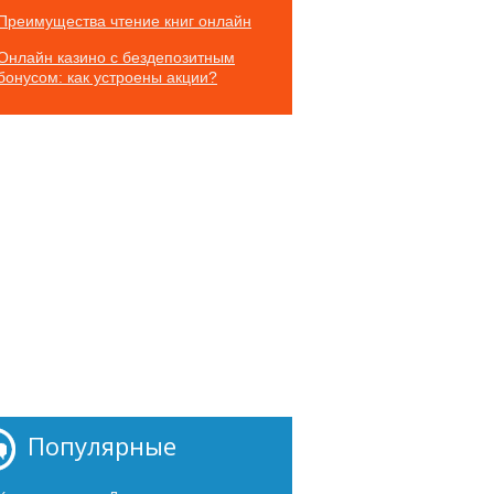
Преимущества чтение книг онлайн
Онлайн казино с бездепозитным
бонусом: как устроены акции?
Популярные