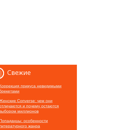
Свежие
Коррекция прикуса невидимыми
брекетами
Женские Converse: чем они
отличаются и почему остаются
выбором миллионов
Попаданцы: особенности
литературного жанра