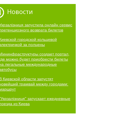
Новости
Укрзалізниця запустила онлайн сервис
претенциозного возврата билетов
Киевской городской кольцевой
электричкой за полцены
Мининфраструктуры создает портал,
где можно будет приобрести билеты
на легальные международные
автобусы
В Киевской области запустят
новейший трамвай между городами:
маршрут
"Укрзалізниця" запускает ежедневные
поезда из Киева