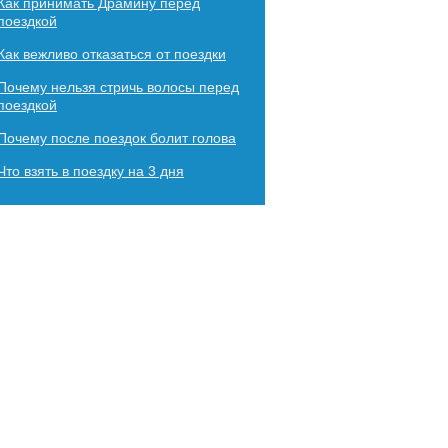
Как принимать Драмину перед
поездкой
Как вежливо отказаться от поездки
Почему нельзя стричь волосы перед
поездкой
Почему после поездок болит голова
Что взять в поездку на 3 дня