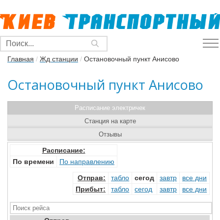
Главная
/
Жд станции
/
Остановочный пункт Анисово
Остановочный пункт Анисово
Расписание электричек
Станция на карте
Отзывы
Расписание:
По времени
По направлению
Отправ
:
табло
сегод
завтр
все дни
Прибыт
:
табло
сегод
завтр
все дни