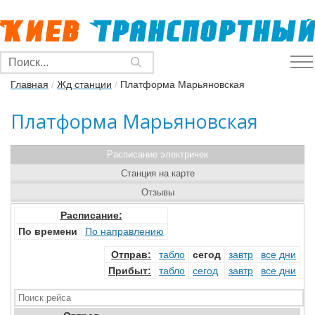
Главная
/
Жд станции
/
Платформа Марьяновская
Платформа Марьяновская
Расписание электричек
Станция на карте
Отзывы
Расписание:
По времени
По направлению
Отправ
:
табло
сегод
завтр
все дни
Прибыт
:
табло
сегод
завтр
все дни