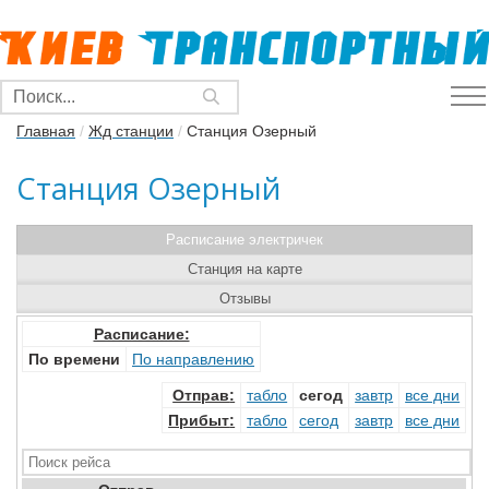
Главная
/
Жд станции
/
Станция Озерный
Станция Озерный
Расписание электричек
Станция на карте
Отзывы
Расписание:
По времени
По направлению
Отправ
:
табло
сегод
завтр
все дни
Прибыт
:
табло
сегод
завтр
все дни