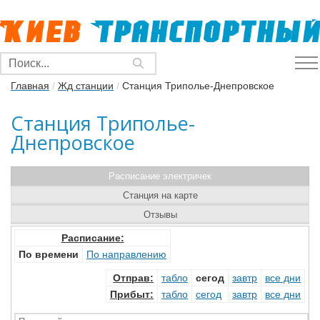
Главная
/
Жд станции
/
Станция Триполье-Днепровское
Станция Триполье-
Днепровское
Расписание электричек
Станция на карте
Отзывы
Расписание:
По времени
По направлению
Отправ
:
табло
сегод
завтр
все дни
Прибыт
:
табло
сегод
завтр
все дни